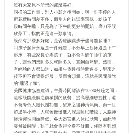
沒有大家原本所想的那麼美好。
同樣的工作量，別人小憩之後開始，與一刻不停的人
所花費時間差不多，而別人的錯誤率還低，給孩子一
段時間午睡，只是為了下午能更好的開始，磨刀不誤
砍柴工，指的正是這一類事情。
既然有那麼多好處，是否應該讓孩子儘可能多睡？
叫孩子起床永遠是一件難題，不分早上起床還是下午
起床，有些家長心疼孩子，就不會叫醒午睡中的孩
子，讓他們想睡多久就睡多久，直到自然醒。然而，
有經驗的人都知道，如果午覺睡得時間過長，醒來之
後不但不會覺得舒服，反而會頭暈，這就是民間所說
的"睡過了頭"。
美國健康協會建議，午覺時間應該在10-30分鐘之間，
這樣既能緩解之前積攢的疲勞，提高思維敏捷性，還
不會降低人體代謝功能，醒來之後神清氣爽。而一旦
超過半小時，人就會慢慢進入深度睡眠階段，大腦神
經活躍性開始降低。各大器官進入休眠狀態，如此時
突然被叫醒，孩子就會覺得全身不舒服，伴隨有強烈