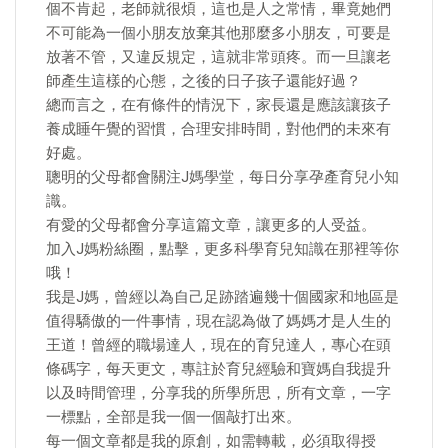
個不肯起，老師就很煩，這也是人之常情，畢竟她們
不可能為一個小朋友放棄其他那麼多小朋友，可要是
放著不管，又違反規定，這就非常頭疼。而一旦讓老
師產生這樣的心態，之後的日子孩子還能好過？
總而言之，在有條件的情況下，家長還是應該讓孩子
養成睡午覺的習慣，合理安排時間，對他們的未來有
好處。
聰明的父母都會關注J媽學堂，每日分享孕產育兒小知
識。
有愛的父母都會分享這篇文章，讓更多的人受益。
加入J媽粉絲圈，點擊，更多科學育兒知識在那裡等你
哦！
我是J媽，曾經以為自己足跡踏遍幾十個國家和地區是
值得驕傲的一件事情，現在認為做了媽媽才是人生的
王道！曾經的職場達人，現在的育兒達人，專心在頭
條碼字，每天更文，專註於育兒經驗和寶媽自我提升
以及時間管理，分享我的所學所思，所有文章，一字
一標點，全部是我一個一個敲打出來。
每一個文章都是我的原創，如需轉載，必須取得授