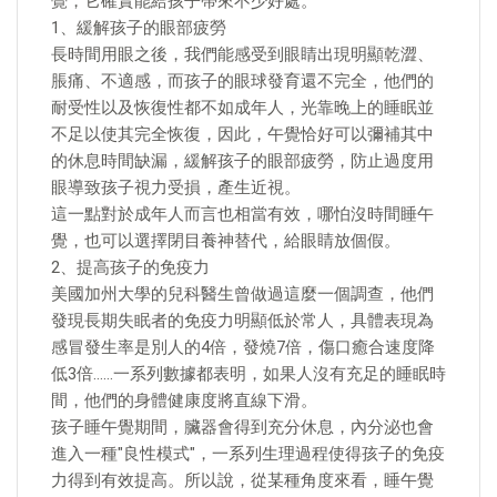
覺，它確實能給孩子帶來不少好處。
1、緩解孩子的眼部疲勞
長時間用眼之後，我們能感受到眼睛出現明顯乾澀、
脹痛、不適感，而孩子的眼球發育還不完全，他們的
耐受性以及恢復性都不如成年人，光靠晚上的睡眠並
不足以使其完全恢復，因此，午覺恰好可以彌補其中
的休息時間缺漏，緩解孩子的眼部疲勞，防止過度用
眼導致孩子視力受損，產生近視。
這一點對於成年人而言也相當有效，哪怕沒時間睡午
覺，也可以選擇閉目養神替代，給眼睛放個假。
2、提高孩子的免疫力
美國加州大學的兒科醫生曾做過這麼一個調查，他們
發現長期失眠者的免疫力明顯低於常人，具體表現為
感冒發生率是別人的4倍，發燒7倍，傷口癒合速度降
低3倍……一系列數據都表明，如果人沒有充足的睡眠時
間，他們的身體健康度將直線下滑。
孩子睡午覺期間，臟器會得到充分休息，內分泌也會
進入一種"良性模式"，一系列生理過程使得孩子的免疫
力得到有效提高。所以說，從某種角度來看，睡午覺