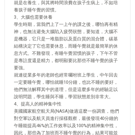
就是在養生，與其將時間浪費在孩子生病上，不如培
養孩子睡午覺的習慣。
3、大腦也需要休養
學生時期，當我們上了一上午的課之後，哪怕再有精
神，也無法避免大腦陷入疲勞狀態，要知道，大腦不
是機器，它只是一堆脂肪以及蛋白質的混合體，碳基
結構決定了它也需要休息，而睡午覺就是最簡單的休
息方式。不難發現，有睡午覺習慣的孩子，下午不管
是專註度還是精力，都明顯要比那些不睡午覺的孩子
要強。
就連從業多年的老師也經常囑咐班上學生，中午回去
一定要睡午覺，哪怕就睡10分鐘，也比不睡的要好，
他們無法解釋其中的道理，但是這麼多年的經驗足以
說明問題，學生睡與不睡，學習狀態差別非常大。
4、提高人的精神集中性
美國國家航空航天局(NASA)做過這麼一份調查，他們
對空軍以及航天員進行採樣觀察，最後發現40分鐘的
午睡能提高46%的工作效率以及100%的精神集中性，
因此，那些為了加班而不睡午覺的行為，結果可能並