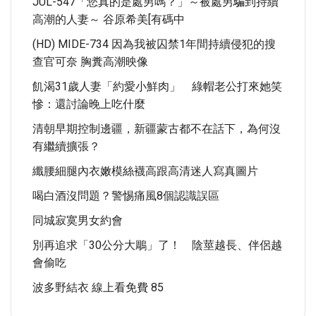
JUL-547「您真的是處男嗎？」～被處男騙到持續
高潮的人妻～ 谷原希美[有碼中
(HD) MIDE-734 因為我被囚禁1年間持續侵犯的搜
查官可奈 胸糞高潮映像
飢渴31歲人妻「約愛小鮮肉」 綠帽老公打來她笑
慘：還討論晚上吃什麼
清朝早期控制邊疆，新疆蒙古都不在話下，為何沒
有繼續擴張？
纖腰細腿內衣嫩模絲襪高跟高清迷人寫真圖片
喝白酒沒問題？警惕痛風8個認識誤區
同城寂寞男女約會
別再追求「30公分大鵰」了！ 陰莖越長、伴侶越
會偷吃
波多野結衣 線上看免費 85