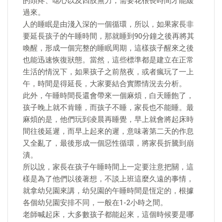
的頭疼、噁心以及四肢無力，需要花很長時間才能緩
過來。
人的睡眠是由淺入深的一個循環，所以，如果家長非
要延長孩子的午睡時間，那就睡到90分鐘之後再將其
喚醒，形成一個完整的睡眠周期，這樣孩子醒來之後
也能迅速恢復狀態。當然，這些標準都是建立在正常
生活的情況下，如果孩子之前熬夜，或者瘋玩了一上
午，時間是得延長，大家要結合實際情況去分析。
此外，午睡時間長還會帶來一個麻煩，白天睡飽了，
孩子晚上就不肯睡，而孩子不睡，家長也不能睡。最
麻煩的是，他們玩到凌晨再睡覺，早上就會將起床時
間往後延遲，而早上起來的遲，意味著第二天的作息
又全亂了，最後形成一個惡性循環，將家長折騰到崩
潰。
所以說，家長在孩子午睡時間上一定要注意把關，這
樣是為了他們以後著想，不談上班這麼久遠的事情，
就拿幼兒園來講，幼兒園的午睡時間是恆定的，根據
各個幼兒園安排不同，一般在1-2小時之間。
老師喊起床，大多數孩子都能起來，這個時候要是哪