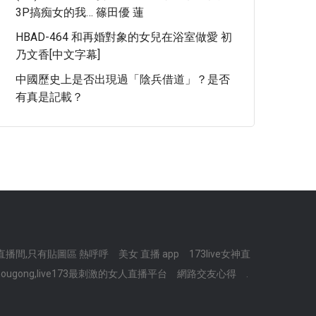
3P搞痴女的我… 篠田優 蓮
HBAD-464 和再婚對象的女兒在浴室做愛 初
乃文香[中文字幕]
中國歷史上是否出現過「陰兵借道」？是否
有真是記載？
播間,只有貼圖區 熱呼呼
美女 直播 app
173live女神直
hougong,live173最刺激的女人直播平台
網路交友心得
.