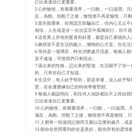
己比表達自己更重要。 ​
2.心的愉悅，有兩重境界，一曰飽，一曰滋潤。
足，為飽。但飽了之後，愉悅便不再是愉悅，只剩下
3.當失敗襲來，你用謊言欺騙自己，但內心又止
相信，人生就是在一次次謊言中孤獨前行，你不過
4.這世界上所有的驚喜和好運，都是自己累積的人
5.麻煩並不是生活的敵人，懶惰的心才是。在生
6.等待是一場博弈，時光消磨歲月流逝，每個人
並不遙遠，可惜我們只剩現在。
7.逼出來的性格，忍出來的堅強，生活賜予了你
的，只有你自己才知道。 ​
8.生活中，有人給予幫助，那是幸運，沒人給予
恩，在命運磨練自己的時候學會堅韌。 ​ ​​​​
9.每個人都該明白，和任何人傾訴都比不上與自
己比表達自己更重要。 ​
10.心的愉悅，有兩重境界，一曰飽，一曰滋潤
滿足，為飽。但飽了之後，愉悅便不再是愉悅，只剩
11.人都有一段值得記憶而又難以忘懷的歲月，或
12.願你在世間看到的全是美好，願你所有的柔情