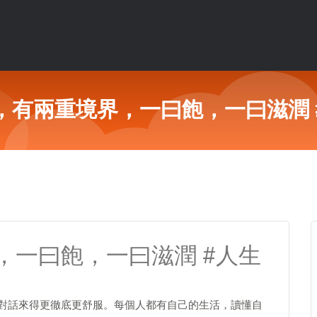
，有兩重境界，一曰飽，一曰滋潤 
，一曰飽，一曰滋潤 #人生
我對話來得更徹底更舒服。每個人都有自己的生活，讀懂自