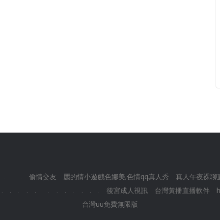
.
.
.
偷情交友
麗的情小遊戲色娜美,色情qq真人秀
真人午夜裸聊直
.
.
.
.
.
.
.
.
.
.
.
.
後宮成人視訊
台灣黃播直播軟件
台灣uu免費無限版