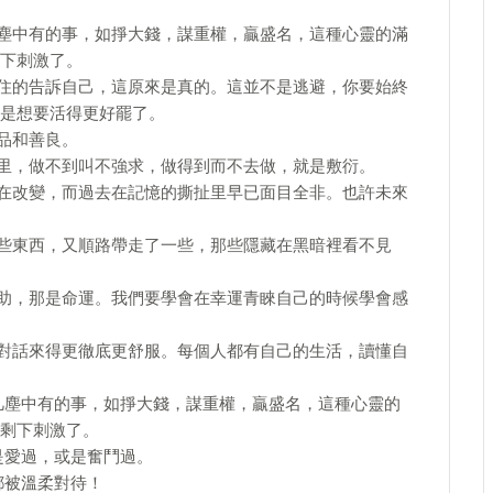
凡塵中有的事，如掙大錢，謀重權，贏盛名，這種心靈的滿
刺激了。 ​
不住的告訴自己，這原來是真的。這並不是逃避，你要始終
是想要活得更好罷了。
品和善良。
活里，做不到叫不強求，做得到而不去做，就是敷衍。
都在改變，而過去在記憶的撕扯里早已面目全非。也許未來
一些東西，又順路帶走了一些，那些隱藏在黑暗裡看不見
幫助，那是命運。我們要學會在幸運青睞自己的時候學會感
我對話來得更徹底更舒服。每個人都有自己的生活，讀懂自
。凡塵中有的事，如掙大錢，謀重權，贏盛名，這種心靈的
下刺激了。 ​
是愛過，或是奮鬥過。
都被溫柔對待！