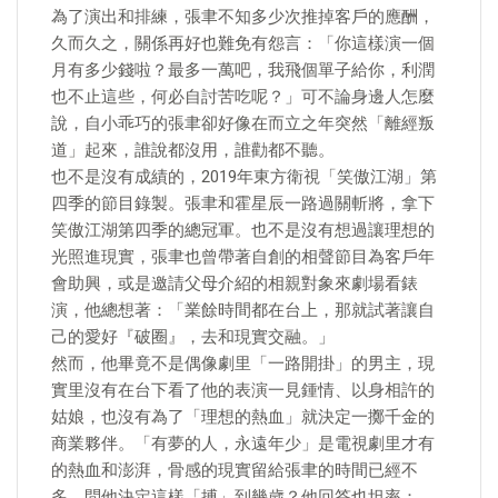
為了演出和排練，張聿不知多少次推掉客戶的應酬，
久而久之，關係再好也難免有怨言：「你這樣演一個
月有多少錢啦？最多一萬吧，我飛個單子給你，利潤
也不止這些，何必自討苦吃呢？」可不論身邊人怎麼
說，自小乖巧的張聿卻好像在而立之年突然「離經叛
道」起來，誰說都沒用，誰勸都不聽。
也不是沒有成績的，2019年東方衛視「笑傲江湖」第
四季的節目錄製。張聿和霍星辰一路過關斬將，拿下
笑傲江湖第四季的總冠軍。也不是沒有想過讓理想的
光照進現實，張聿也曾帶著自創的相聲節目為客戶年
會助興，或是邀請父母介紹的相親對象來劇場看錶
演，他總想著：「業餘時間都在台上，那就試著讓自
己的愛好『破圈』，去和現實交融。」
然而，他畢竟不是偶像劇里「一路開掛」的男主，現
實里沒有在台下看了他的表演一見鍾情、以身相許的
姑娘，也沒有為了「理想的熱血」就決定一擲千金的
商業夥伴。「有夢的人，永遠年少」是電視劇里才有
的熱血和澎湃，骨感的現實留給張聿的時間已經不
多。問他決定這樣「搏」到幾歲？他回答也坦率：