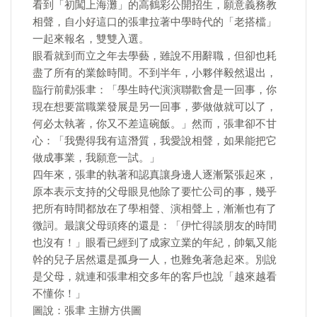
看到「初闖上海灘」的高鶴彩公開招生，願意義務教
相聲，自小好這口的張聿拉著中學時代的「老搭檔」
一起來報名，雙雙入選。
眼看就到而立之年去學藝，雖說不用辭職，但卻也耗
盡了所有的業餘時間。不到半年，小夥伴毅然退出，
臨行前勸張聿：「學生時代演演聯歡會是一回事，你
現在想要當職業發展是另一回事，夢做做就可以了，
何必太執著，你又不差這碗飯。」然而，張聿卻不甘
心：「我覺得我有這潛質，我愛說相聲，如果能把它
做成事業，我願意一試。」
四年來，張聿的執著和認真讓身邊人逐漸緊張起來，
原本表示支持的父母眼見他除了要忙公司的事，幾乎
把所有時間都放在了學相聲、演相聲上，漸漸也有了
微詞。最讓父母頭疼的還是：「伊忙得談朋友的時間
也沒有！」眼看已經到了成家立業的年紀，帥氣又能
幹的兒子居然還是孤身一人，也難免著急起來。別說
是父母，就連和張聿相交多年的客戶也說「越來越看
不懂你！」
圖說：張聿 主辦方供圖