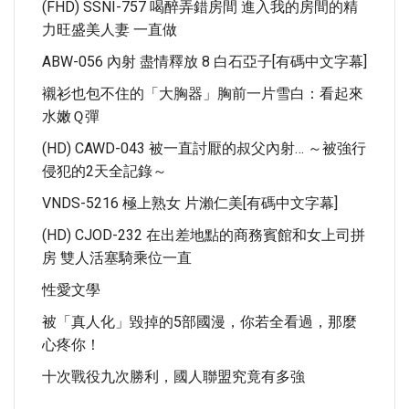
(FHD) SSNI-757 喝醉弄錯房間 進入我的房間的精
力旺盛美人妻 一直做
ABW-056 內射 盡情釋放 8 白石亞子[有碼中文字幕]
襯衫也包不住的「大胸器」胸前一片雪白：看起來
水嫩Ｑ彈
(HD) CAWD-043 被一直討厭的叔父內射… ～被強行
侵犯的2天全記錄～
VNDS-5216 極上熟女 片瀨仁美[有碼中文字幕]
(HD) CJOD-232 在出差地點的商務賓館和女上司拼
房 雙人活塞騎乘位一直
性愛文學
被「真人化」毀掉的5部國漫，你若全看過，那麼
心疼你！
十次戰役九次勝利，國人聯盟究竟有多強