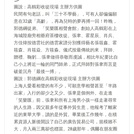
圖說：高鶴彩收徒現場 主辦方供圖
民間有句老話，叫「三十不學藝」，可有人卻偏偏願
意在32歲「高齡」，再為兒時的夢再搏一回！昨晚，
郭德綱徒弟、「笑樂匯相聲會館」創始人高鶴彩在上
海城隍廟旁相爺府茶樓收徒。張聿、霍星辰、肖兵、
方佳煒按德雲社的德雲家譜分別獲得藝名張筱鑫、霍
筱森、肖筱焱、方筱淼。儀式按最傳統的來，拜師、
贈禮、鞠躬……張聿做得恭敬而虔誠，相比年紀要比自
己小上將近一輪的同門師弟，正式拜師對張聿而言是
破釜沉舟「最後一搏」。
圖說：郭德綱在高鶴彩收徒現場 主辦方供圖
上海人愛看相聲的有不少，可願意學相聲甚至「半路
出家」入行的卻少之又少。張聿是個例外。在走進
「笑樂匯」前，張聿和所有上海男小孩一樣走著尋常
的人生路，因父親多年從事外貿生意，他報考了離家
近的東華大學，讀的是外貿。畢業後工作幾年，在積
累資源人脈後開設了自己的廣告貿易公司，規模雖不
大，月入兩三萬卻也穩當。28歲那年，偶爾在朋友圈