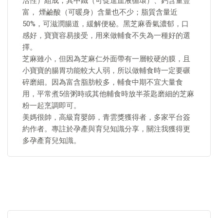
活性）組成，其中鐵（可促進血液循環）、鈣含量豐
富， 煙鹼酸（可暖身）含量也不少；脂質含量近
50%，可滋潤腸道，緩解便秘。黑芝麻香氣濃郁，口
感好，寶寶容易接受，用來做輔食不失為一種好的選
擇。
芝麻雖小，但因為芝麻仁外面帶有一層較硬的膜，且
小寶寶的腸胃功能較大人弱，所以做輔食時一定要碾
碎磨細。因為富含脂肪較多，輔食中期不宜大量食
用，平常煮5倍粥時或其他輔食時放半茶匙磨細的芝麻
粉一起烹調即可。
美媽很帥，高級育嬰師，青雲獎獲得者，多家平台簽
約作者。專註於孕產與育兒知識分享，關注我獲得更
多孕產育兒知識。