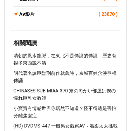
Av影片
( 23870 )
相關閱讀
清朝的風水龍脈，在東北不是傳說的傳說，歷史有
很多東西說不清
明代著名諫臣臨刑前作就義詩，京城百姓含淚爭相
傳誦
CHINASES SUB MIAA-370 寮の向かい部屋は僕の
憧れ巨乳女教師
小寶寶有情感世界你居然不知道？怪不得總是害怕
分離焦慮症
(HD) DVDMS-447 一般男女觀察AV～溫柔太太挑戰