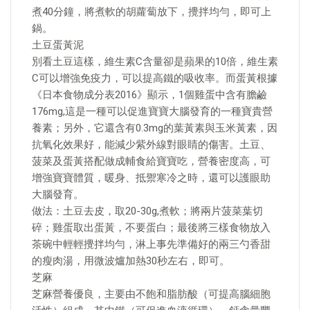
煮40分鐘，將煮軟的胡蘿蔔放下，攪拌均勻，即可上
鍋。
土豆蛋黃泥
別看土豆這樣，維生素C含量卻是蘋果的10倍，維生素
C可以增強免疫力，可以提高鐵的吸收率。而蛋黃根據
《日本食物成分表2016》顯示，1個雞蛋中含有膽鹼
176mg,這是一種可以促進寶寶大腦發育的一種寶貴營
養素；另外，它還含有0.3mg的葉黃素與玉米黃素，因
抗氧化效果好，能減少紫外線對眼睛的傷害。土豆、
菠菜及蛋黃搭配做成輔食給寶寶吃，營養密度高，可
增強寶寶體質，暖身、抵禦寒冷之時，還可以護眼助
大腦發育。
做法：土豆去皮，取20-30g,煮軟；將兩片菠菜葉切
碎；雞蛋取出蛋黃，不要蛋白；最後將三樣食物放入
茶碗中輕輕攪拌均勻，淋上事先準備好的兩三勺香甜
的瘦肉湯，用微波爐加熱30秒左右，即可。
芝麻
芝麻營養優良，主要由不飽和脂肪酸（可提高腦細胞