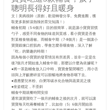
聰明長得好且暖身
文丨美媽很帥（原創，歡迎轉發分享。免費進圈，獲
取更多新鮮滾熱辣的育兒知識！）
輔食初期（5-6個月）目的很簡單，就是讓小寶寶習慣
勺子，感受不同食物的味道與質感，看小寶寶是否會
對某種食物過敏。而輔食中期（7-8個月）是一個讓小
寶寶鍛煉口腔肌肉，學會怎麼吞咽食物，深入了解
「吃」的樂趣的時期！
因為每個小寶寶的發育情況有所差異，並非一定是生
後7個月才開始進入輔食中期，那麼以什麼為依據呢？
●將一茶匙輔食放入口中時，寶寶會緊閉嘴巴，用小舌
頭與上牙齦磨碎並可以順暢地將食物吞咽下去。
●適應嬰兒米粉、白粥等碳水化合物與蔬菜泥之後
●坐姿穩定，不歪斜
輔食中期就餐時間安排
通常讓寶寶吃了一個月的輔食之後的次月，就可以讓
寶寶每天吃兩餐輔食了，比如你（5）6個月開始添