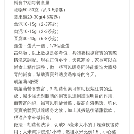
輔食中期每餐食量
穀物50-80克（約3-5湯匙）
蔬果類20-30g(4-6茶匙）
魚泥10-15g（2-3茶匙）
肉泥10-15g（2-3茶匙）
豆腐30-40g（6-8茶匙）
雞蛋：蛋黃一個，1/3個全蛋
當然啦，以上數據是參考值，具體要根據寶寶的實際
情況來調配。現在正值冬季，天氣寒冷，家長可以在
輔食上稍作調整，做一些可以暖身同時能促進大腦發
育的輔食，幫助寶寶舒適度過寒冷的冬天。
胡蘿蔔5倍粥
胡蘿蔔營養豐富，β-胡蘿蔔素可幫助視紫紅質的生
成，減少強光對眼睛的損害以達到護眼明目的作用。
而豐富的鈣、鐵可以強健骨骼，提高血液循環、強化
寶寶的體質以達暖身之效，加上其煮熟後清甜鬆軟，
很適合拿來做輔食。
做法：胡蘿蔔洗凈，切成3-5毫米大小的丁塊煮軟後待
用；大米淘凈浸泡1小時，然後水米比例1:5，小心熬