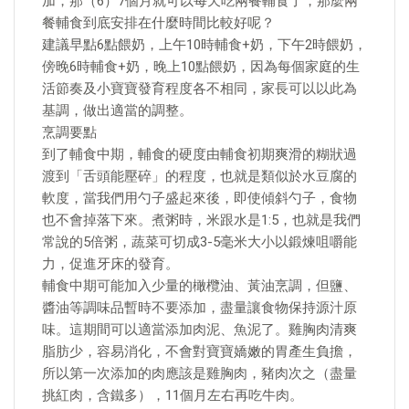
加，那（6）7個月就可以每天吃兩餐輔食了，那麼兩
餐輔食到底安排在什麼時間比較好呢？
建議早點6點餵奶，上午10時輔食+奶，下午2時餵奶，
傍晚6時輔食+奶，晚上10點餵奶，因為每個家庭的生
活節奏及小寶寶發育程度各不相同，家長可以以此為
基調，做出適當的調整。
烹調要點
到了輔食中期，輔食的硬度由輔食初期爽滑的糊狀過
渡到「舌頭能壓碎」的程度，也就是類似於水豆腐的
軟度，當我們用勺子盛起來後，即使傾斜勺子，食物
也不會掉落下來。煮粥時，米跟水是1:5，也就是我們
常說的5倍粥，蔬菜可切成3-5毫米大小以鍛煉咀嚼能
力，促進牙床的發育。
輔食中期可能加入少量的橄欖油、黃油烹調，但鹽、
醬油等調味品暫時不要添加，盡量讓食物保持源汁原
味。這期間可以適當添加肉泥、魚泥了。雞胸肉清爽
脂肪少，容易消化，不會對寶寶嬌嫩的胃產生負擔，
所以第一次添加的肉應該是雞胸肉，豬肉次之（盡量
挑紅肉，含鐵多），11個月左右再吃牛肉。