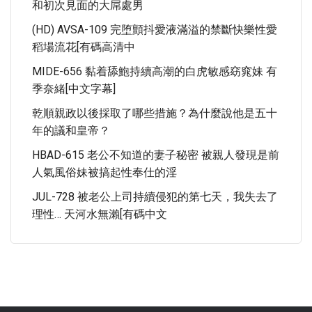
和初次見面的大屌處男
(HD) AVSA-109 完堕顫抖愛液滿溢的禁斷快樂性愛
稻場流花[有碼高清中
MIDE-656 黏着舔鮑持續高潮的白虎敏感窈窕妹 有
季奈緒[中文字幕]
乾順親政以後採取了哪些措施？為什麼說他是五十
年的議和皇帝？
HBAD-615 老公不知道的妻子秘密 被親人發現是前
人氣風俗妹被搞起性奉仕的淫
JUL-728 被老公上司持續侵犯的第七天，我失去了
理性… 天河水無瀨[有碼中文