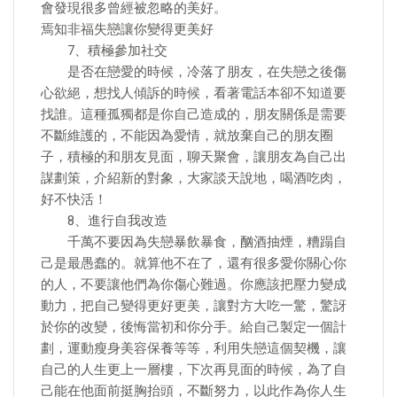
會發現很多曾經被忽略的美好。
焉知非福失戀讓你變得更美好
7、積極參加社交
是否在戀愛的時候，冷落了朋友，在失戀之後傷
心欲絕，想找人傾訴的時候，看著電話本卻不知道要
找誰。這種孤獨都是你自己造成的，朋友關係是需要
不斷維護的，不能因為愛情，就放棄自己的朋友圈
子，積極的和朋友見面，聊天聚會，讓朋友為自己出
謀劃策，介紹新的對象，大家談天說地，喝酒吃肉，
好不快活！
8、進行自我改造
千萬不要因為失戀暴飲暴食，酗酒抽煙，糟蹋自
己是最愚蠢的。就算他不在了，還有很多愛你關心你
的人，不要讓他們為你傷心難過。你應該把壓力變成
動力，把自己變得更好更美，讓對方大吃一驚，驚訝
於你的改變，後悔當初和你分手。給自己製定一個計
劃，運動瘦身美容保養等等，利用失戀這個契機，讓
自己的人生更上一層樓，下次再見面的時候，為了自
己能在他面前挺胸抬頭，不斷努力，以此作為你人生