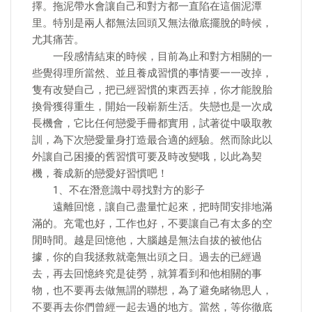
擇。拖泥帶水會讓自己和對方都一直陷在這個泥潭
里。特別是兩人都無法回頭又無法徹底擺脫的時候，
尤其痛苦。
一段感情結束的時候，目前為止和對方相關的一
些覺得理所當然、並且養成習慣的事情要一一改掉，
隻有改變自己，把已經習慣的東西丟掉，你才能脫胎
換骨獲得重生，開始一段嶄新生活。失戀也是一次成
長機會，它比任何戀愛手冊都實用，試著從中吸取教
訓，為下次戀愛量身打造最合適的經驗。然而除此以
外讓自己困擾的舊習慣可要及時改變哦，以此為契
機，養成新的戀愛好習慣吧！
1、不在潛意識中尋找對方的影子
遠離回憶，讓自己盡量忙起來，把時間安排地滿
滿的。充電也好，工作也好，不要讓自己有太多的空
閒時間。越是回憶他，大腦越是無法自拔的被他佔
據，你的自我拯救就毫無出頭之日。過去的已經過
去，再去回憶終究是徒勞，就算看到和他相關的事
物，也不要再去做無謂的聯想，為了避免睹物思人，
不要再去你們曾經一起去過的地方。當然，等你徹底