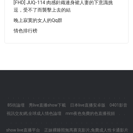
[FHD] JUQ-114 肉感針織連身裙人妻的下意識挑
逗，受不了而襲擊上去的結
晚上寂寞的女人的qq群
情色排行榜
.
.
.
.
.
.
.
.
.
.
.
.
.
.
.
.
.
.
.
.
.
.
.
.
85街論壇
秀live直播show下載
日本live直播安卓版
0401影音
視訊交友網,全球成人情色論壇
mm夜色免費的色直播視頻
.
.
.
.
.
.
.
.
.
.
.
.
.
.
.
.
.
.
.
.
.
.
.
.
.
show live直播平台
正妹裸睡照無馬賽克影片,免費成人性卡通影片