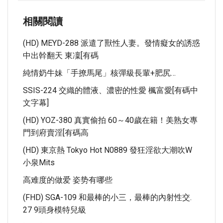
相關閱讀
(HD) MEYD-288 派遣了獸性人妻。發情癡女的誘惑
中出幹翻天 東凜[有碼
純情奶牛妹「手撩馬尾」核彈級長輩+肥尻…
SSIS-224 交織的體液、濃密的性愛 楓富愛[有碼中
文字幕]
(HD) YOZ-380 真實偷拍 60～40歲在籍！美熟女專
門到府賣淫[有碼高
(HD) 東京熱 Tokyo Hot N0889 發狂淫欲大潮吹W
小泉Mits
高难度的做爱 姿势有哪些
(FHD) SGA-109 和最棒的小三，最棒的內射性交.
27 9頭身模特兒級