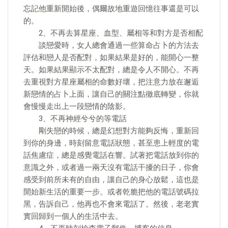
忘記他重新開始後，偶爾故地重遊回憶往事還是可以
的。
2、不再去算星座、血型、屬相等和對方是否相配
談戀愛時，女人總會通過一些算命占卜的方法去
評估和戀人是否配對，如果結果是好的，能開心一整
天。如果結果顯示不太配對，總是令人不開心。不再
去重視對方星座屬相的命數好壞，把注意力放在邂逅
新戀情的占卜上面，讓自己的關注點徹底轉變，你就
會慢慢走出上一段戀情的陰影。
3、不再神經兮兮的等電話
剛失戀的時候，總是幻想對方能夠反悔，重新回
到你的身邊，時刻留意電話狀態，甚至患上輕度的電
話焦慮症，總是感覺電話在響。試著把電話放到你的
意識之外，或者過一兩天沒有電話干擾的日子，你會
感受到前所未有的自由，讓自己的身心放鬆，這也是
開始新生活的重要一步。或者乾脆把他的電話號碼拉
黑，告訴自己，他再也不會來電話了。然後，老老實
實回歸到一個人的生活中去。