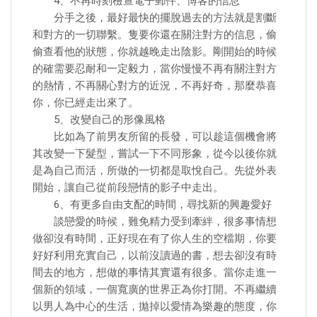
4、不再時刻檢查電子郵件、博客的信息
分手之後，最好最快的擺脫過去的方法就是割斷
和對方的一切聯繫。隻要你還在關注對方的信息，偷
偷查看他的狀態，你就越晚走出陰影。剛開始的時候
的確需要忍耐和一定毅力，當你慢慢不再有關注對方
的熱情，不再關心對方的近況，不再好奇，那麼恭喜
你，你已經走出來了。
5、改變自己的形像風格
比如為了前男友所留的長發，可以趁這個機會將
其改變一下髮型，嘗試一下不同形象，從今以後你就
是為自己而活，所做的一切都是取悅自己。先從外表
開始，讓自己從前段戀情的影子中走出。
6、有更多自由支配的時間，尋找新的興趣愛好
談戀愛的時候，難免精力受到牽絆，很多事情想
做卻沒有時間，正好現在有了你人生的空檔期，你要
好好利用充實自己，以前沒讀過的書，想去卻沒有時
間去的地方，想做的事情其實還有很多。當你走進一
個新的領域，一個寬廣的世界正為你打開。不再繼續
以男人為中心的生活，拋掉以愛情為樂趣的態度，你