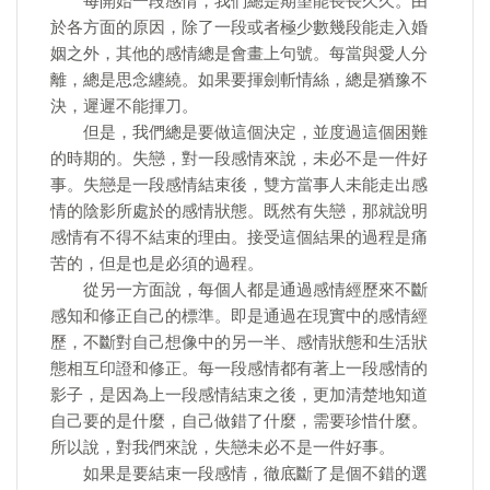
每開始一段感情，我們總是期望能長長久久。由
於各方面的原因，除了一段或者極少數幾段能走入婚
姻之外，其他的感情總是會畫上句號。每當與愛人分
離，總是思念纏繞。如果要揮劍斬情絲，總是猶豫不
決，遲遲不能揮刀。
但是，我們總是要做這個決定，並度過這個困難
的時期的。失戀，對一段感情來說，未必不是一件好
事。失戀是一段感情結束後，雙方當事人未能走出感
情的陰影所處於的感情狀態。既然有失戀，那就說明
感情有不得不結束的理由。接受這個結果的過程是痛
苦的，但是也是必須的過程。
從另一方面說，每個人都是通過感情經歷來不斷
感知和修正自己的標準。即是通過在現實中的感情經
歷，不斷對自己想像中的另一半、感情狀態和生活狀
態相互印證和修正。每一段感情都有著上一段感情的
影子，是因為上一段感情結束之後，更加清楚地知道
自己要的是什麼，自己做錯了什麼，需要珍惜什麼。
所以說，對我們來說，失戀未必不是一件好事。
如果是要結束一段感情，徹底斷了​​是個不錯的選