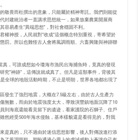
貌。
的敬畏而杜撰出的意象，只能屬於精神寄託。我們則能從
代封建統治者一直講求思想統一，如果放棄農業開展商
其容易產生"異端思想"，對社會穩固不利。
君權神授，人民就對"收成"這個概念特別重視，寄希望於
懲罰。所以也難怪古人會將風調雨順、六畜興隆與神跡聯
應當真，可誰成想如今瓊海市漁民出海捕魚時，竟真的發現
研究"神跡"，這傳說就成真了。但凡是這類事件，背後其
紀是全球的地殼活動時期，不止是明朝，世界各地都出現了
區發生了強烈地震，大概在7.5級左右，由於古人生產力
傷無數，而由於地震強度太大，導致演豐鎮地面沉降了10
員到海底還能看見留下的遺迹，看家護院的石獅子、住戶
雖然經受500年海水侵蝕，基本樣貌還是看得見的，對我
來是真的，只不過由於迷信思想影響，後人對傳說進行添
為了風調雨順，期盼通過心靈上的虔誠感動上蒼讓自己有