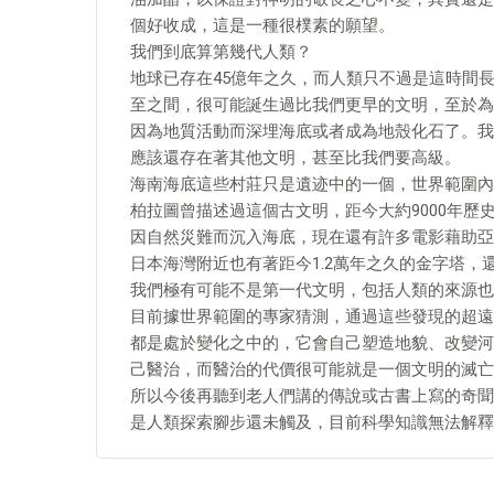
個好收成，這是一種很樸素的願望。
我們到底算第幾代人類？
地球已存在45億年之久，而人類只不過是這時間長
至之間，很可能誕生過比我們更早的文明，至於為
因為地質活動而深埋海底或者成為地殼化石了。我
應該還存在著其他文明，甚至比我們要高級。
海南海底這些村莊只是遺迹中的一個，世界範圍內
柏拉圖曾描述過這個古文明，距今大約9000年
因自然災難而沉入海底，現在還有許多電影藉助亞
日本海灣附近也有著距今1.2萬年之久的金字塔，
我們極有可能不是第一代文明，包括人類的來源也
目前據世界範圍的專家猜測，通過這些發現的超遠
都是處於變化之中的，它會自己塑造地貌、改變河
己醫治，而醫治的代價很可能就是一個文明的滅亡
所以今後再聽到老人們講的傳說或古書上寫的奇聞
是人類探索腳步還未觸及，目前科學知識無法解釋