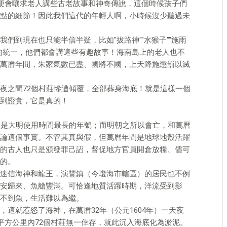
便會嚷求老人講些古老故事和神奇傳說，這個時候孩子們
點的細節！因此我們這代的年輕人啊，小時候沒少聽過未
們到現在也只能半信半疑，比如"拔路神""水猴子""施雨
的統一，他們都會講這些有趣故事！海南島上的老人也不
萬曆年間，朱家氣數已盡、國將不國，上天降施懲罰以滅
夜之間72個村莊慘遭傾覆，全部葬身海底！就是這樣一個
到證實，它是真的！
，是大明使用時間最長的年號；而明朝之所以會亡，和萬曆
論這個事實。不管其真與假，但萬曆年間是地球地殼活躍
的古人也只是頒發罪己詔，督促地方官員開倉放糧、儘可
的。
迷信海神和龍王，演豐鎮（今瓊海市轄區）的居民也不例
安歸來、魚艙豐滿。可恰逢地質活躍時期，洋流受到影
不到魚，生活難以為繼。
這就惹怒了海神，在萬曆32年（公元1604年）一天夜
平方公里內72個村莊無一倖存，就此沉入海底化為淤泥。