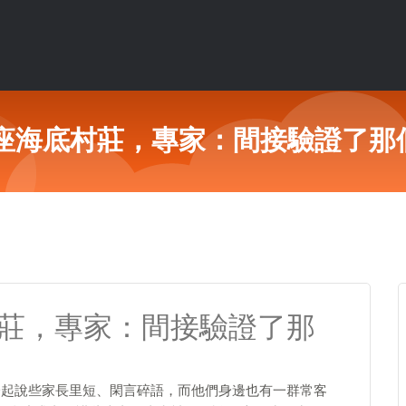
2座海底村莊，專家：間接驗證了那
村莊，專家：間接驗證了那
一起說些家長里短、閑言碎語，而他們身邊也有一群常客