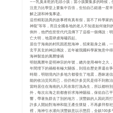
——乳臭未乾的毛頭小孩；當小孩聚集多的時候，
注意力比學堂上要集中百倍，生怕自己錯過一星半
解之謎和神鬼事迹。
這些精彩詭異的故事裡有真有假，當不了科學家的我
神龍"等等，而且全國各地的老人不知道如何做到
例外，他們也世世代代流傳下了這樣一個傳說：明
亡大明，地震肆虐海嘯四起。
居住于海南的村民因惹怒海神，招來殺身之禍，一
玄乎其玄的神話傳說，近年被我國科學家無意中得
海神製造的萬曆慘禍
明朝萬曆年是明神宗的年號，總共使用48年之久
年間埋下的禍根有極大關係，到現在歷史界還在爭
時期，明朝境內許多地方都發生了地震，愚昧迷信
能的收治災民而已，但仍有許多災民是得不到救治
當時居住在海南的人民依靠打漁為生，所以都特別
外，每次出海之前都會祈求海神賜福，保佑自己平
響，帶著魚群去了別的地方，演豐鎮的人因此而打
許多人開始對海神和龍王產生懷疑，不再參拜祭祀，
裡，海神引水灌向演豐鎮意以示懲罰，全鎮100多