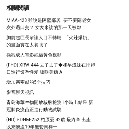
相關閱讀
MIAA-423 雖說是隔壁鄰居…要不要隱瞞女
友外遇口交？ 女友來訪的那一天被鄰
胸前超巨長輩讓人目不轉睛...「火辣爆奶」
的畫面實在太養眼了
操我成人電影絲襪黃色視頻
(FHD) XRW-444 去了去了◆和早洩妹在排卵
日進行懷孕性愛 坂咲美穗 A
增加亲密感的5个技巧
影音聊天視訊
青島海華生物開放核酸檢測1小時出結果 新
冠肺炎疫苗正進行動物試驗
(HD) SDNM-252 柏原愛 42歳 最終章 出產
以來睽違19年無套肉棒一