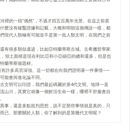
河裡的一段"偶然"，不過才四五百萬年光景。在這之前甚
什麼沒有確鑿證據和記載，大概和明朝這個傳說一樣，都
們現代人類極有可能並不是第一批人類文明，在我們之前
還有很多類似遺迹，比如亞特蘭蒂斯古城。古希臘哲學家
歷史，領土面積是現在利比亞和小亞細亞的總和還多，但是也
特蘭蒂斯做題材。
還有許多高宮深強。這一切都在向我們證明著一件事情——
可能會與進化論不同。
古文明可以印證，我們最起碼屬於第4代文明。地球一直
流山川，其實它就像一個鮮活生命一樣，哪裡不舒服會自
。
異事，還是多點批判思想，說不定那些事情就是真的，只
而已。那麼關於人類，你了解到的是第幾代文明呢？