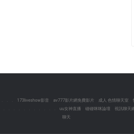
.
.
.
173liveshow影音
av777影片網免費影片
成人 色情聊天室
.
.
.
.
.
.
.
.
.
.
.
uu女神直播
碰碰咪咪論壇
視訊聊天
聊天