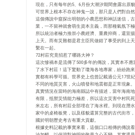
現在，只有每年的5、6月份大潮汐期間會露出原
可世界上根本不存在神鬼一說，那只是人們對自然
這個傳說中窺探出明朝的小農思想和神話迷信，古
業，一不留神就會萌生資本主義，而那種氣氛下極
所以統治者極力推崇小農經濟、重農抑商，還宣揚
上天。而有災難都是君主臣民做錯了事受的到上天
繫在一起。
72村莊究竟招惹了哪路大神？
這次慘禍本是流傳了500多年的傳說，其實本不
了水下村莊！這下驚動了瓊海各地專家，紛紛跑來
實都有科學可循。世界史上也曾記載過公元17世
不同的地質災害，火山噴發和地震都是正常現象。
真實情況在當時的海南縣誌中有描述，當年海南地
有限，抵禦災情能力極差，所以這次災害中村民死
米左右，所有村莊全部埋在了海水裡。到現在潛水
家中的桌椅板凳，以及樣貌還算完整的古代街市，
國於明朝歷史考古有重大貢獻。
根據史料記載的事實來看，這個口口相傳的傳說看
油加醋，以保證對神明的敬畏之心不變，其實還是