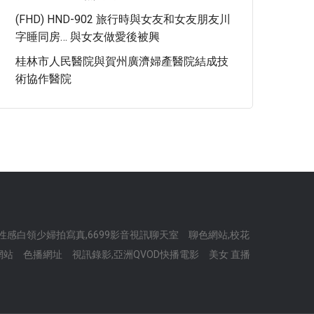
(FHD) HND-902 旅行時與女友和女友朋友川
字睡同房… 與女友做愛後被興
桂林市人民醫院與賀州廣濟婦產醫院結成技
術協作醫院
性感白領少婦拍寫真,6699影音視訊聊天室
聊色網站,校花
網站
色播網址
視訊錄影,亞洲QVOD快播電影
美女 直播