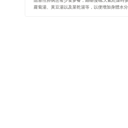
阻塞性肺病患者少食多餐，細嚼慢咽;天氣乾燥時
蘿蔔湯、黃豆湯以及菜乾湯等，以便增加身體水分