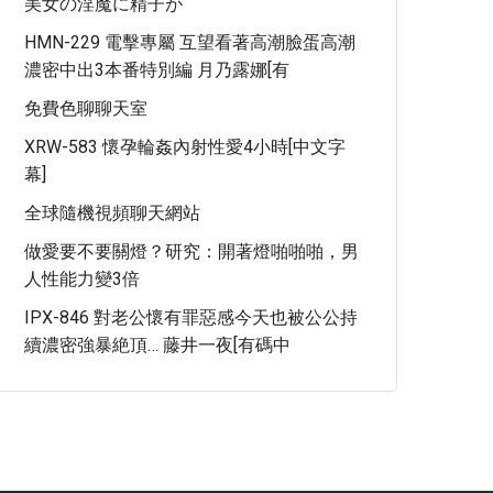
美女の淫魔に精子が
HMN-229 電擊專屬 互望看著高潮臉蛋高潮
濃密中出3本番特別編 月乃露娜[有
免費色聊聊天室
XRW-583 懷孕輪姦內射性愛4小時[中文字
幕]
全球隨機視頻聊天網站
做愛要不要關燈？研究：開著燈啪啪啪，男
人性能力變3倍
IPX-846 對老公懷有罪惡感今天也被公公持
續濃密強暴絶頂… 藤井一夜[有碼中