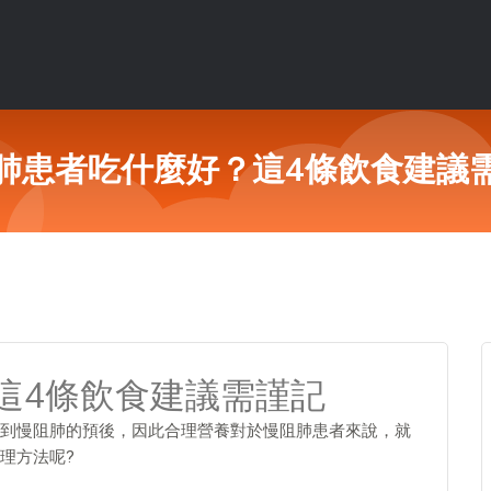
肺患者吃什麼好？這4條飲食建議
這4條飲食建議需謹記
到慢阻肺的預後，因此合理營養對於慢阻肺患者來說，就
理方法呢?