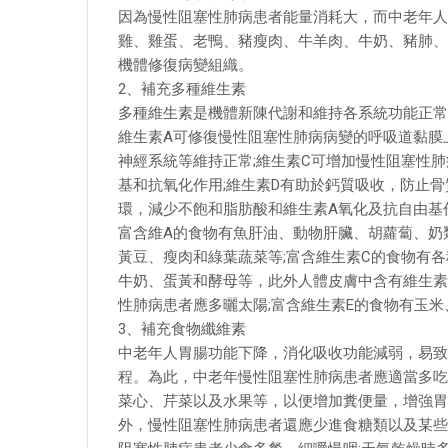
因為慢性阻塞性肺病患者能量消耗大，而中老年人
雞、雞蛋、老鴨、豬瘦肉、牛羊肉、牛奶、豬肺、
機體修復病變組織。
2、補充多種維生素
多種維生素是機體新陳代謝和維持各系統功能正常
維生素A可修復慢性阻塞性肺病病變的呼吸道黏膜
神經系統等維持正常;維生素C可增加慢性阻塞性
基和抗氧化作用;維生素D有助於鈣質吸收，防止骨
環，減少不飽和脂肪酸和維生素A氧化及抗自由基
富含維A的食物有魚肝油、動物肝臟、胡蘿蔔、奶
黃豆、瘦肉和綠葉蔬菜等;富含維生素C的食物有各
牛奶、蛋黃和酵母等，此外人體皮膚中含有維生素
性肺病患者應多曬太陽;富含維生素E的食物有玉
3、補充食物纖維素
中老年人胃腸功能下降，消化吸收功能減弱，易致
程。為此，中老年慢性阻塞性肺病患者應適當多吃
菜心、芹菜以及水果等，以便增加糞便量，增強胃
外，慢性阻塞性肺病患者還應少進食糖類以及某些