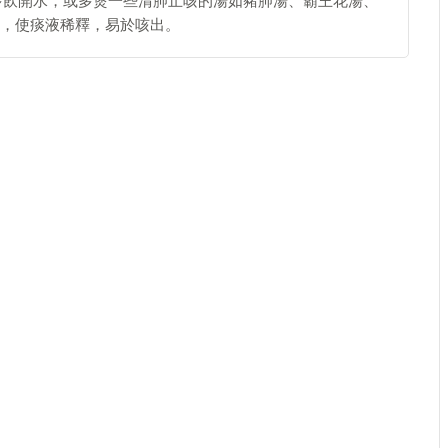
多飲開水，或多煲一些清肺止咳的湯如豬肺湯、霸王花湯、
，使痰液稀釋，易於咳出。