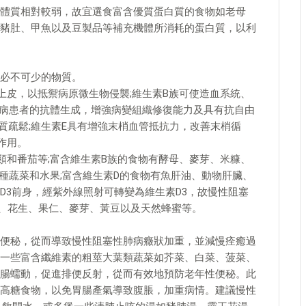
體質相對較弱，故宜選食富含優質蛋白質的食物如老母
豬肚、甲魚以及豆製品等補充機體所消耗的蛋白質，以利
必不可少的物質。
上皮，以抵禦病原微生物侵襲;維生素B族可使造血系統、
肺病患者的抗體生成，增強病變組織修復能力及具有抗自由
質疏鬆;維生素E具有增強末梢血管抵抗力，改善末梢循
作用。
類和番茄等;富含維生素B族的食物有酵母、麥芽、米糠、
種蔬菜和水果;富含維生素D的食物有魚肝油、動物肝臟、
D3前身，經紫外線照射可轉變為維生素D3，故慢性阻塞
米、花生、果仁、麥芽、黃豆以及天然蜂蜜等。
便秘，從而導致慢性阻塞性肺病癥狀加重，並減慢痊癒過
一些富含纖維素的粗莖大葉類蔬菜如芥菜、白菜、菠菜、
腸蠕動，促進排便反射，從而有效地預防老年性便秘。此
高糖食物，以免胃腸產氣導致腹脹，加重病情。建議慢性