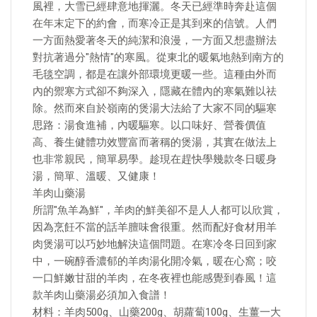
風裡，大雪已經肆意地揮灑。冬天已經準時奔赴這個
在年末定下的約會，而寒冷正是其到來的信號。人們
一方面熱愛著冬天的純潔和浪漫，一方面又想盡辦法
對抗著過分"熱情"的寒風。從東北的暖氣地熱到南方的
毛毯空調，都是在讓外部環境更暖一些。這種由外而
內的禦寒方式卻不夠深入，隱藏在體內的寒氣難以祛
除。然而來自於嶺南的煲湯大法給了大家不同的驅寒
思路：湯食進補，內暖驅寒。以口味好、營養價值
高、養生健體功效豐富而著稱的煲湯，其實在做法上
也非常親民，簡單易學。趁現在趕快學幾款冬日暖身
湯，簡單、溫暖、又健康！
羊肉山藥湯
所謂"魚羊為鮮"，羊肉的鮮美卻不是人人都可以欣賞，
因為烹飪不當的話羊膻味會很重。然而配好食材用羊
肉煲湯可以巧妙地解決這個問題。在寒冷冬日回到家
中，一碗醇香濃郁的羊肉湯化開冷氣，暖在心窩；咬
一口鮮嫩甘甜的羊肉，在冬夜裡也能感覺到春風！這
款羊肉山藥湯必須加入食譜！
材料：羊肉500g、山藥200g、胡蘿蔔100g、生薑一大