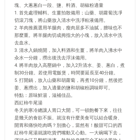
塊、大蔥蔥白一段、鹽、料酒、胡椒粉適量
1. 首先處理輔料。生薑拍散備用；山藥、胡蘿蔔洗凈
切滾刀塊，將山藥放入清水中洗凈粘液備用。
2. 羊肉推薦選用羊腿肉，瘦肉居多不油膩，膻味也不
那麼重。將羊腿肉切成拇指大的小塊，放入清水中洗
去血水。
3. 清水入鍋燒開，加入料酒和生薑，將羊肉入沸水中
汆水一分鐘，撈出後洗去浮沫備用。
4. 將羊肉放入高壓鍋中，加入2升清水、姜、蔥白，煮
制30分鐘。若使用電飯煲，時間要延長至40分鐘。
5. 打開鍋，放入山藥和胡蘿蔔，再煮10分鐘，然後把
姜、蔥撈出，加入適量的鹽和胡椒粉調味即可。
特點：原味鮮湯，滋補佳品。
西紅柿牛尾湯
冬天的寒冷總讓人胃口大開，可一頓飽餐下來，往往
是幾天的食欲不振。就沒有什麼美食可以結合暖身、
開胃和痛快吃肉嗎？別擔心，當然有！酸甜可口的西
紅柿牛尾湯就讓吃貨們嘴動又心動。一大碗喝下去，