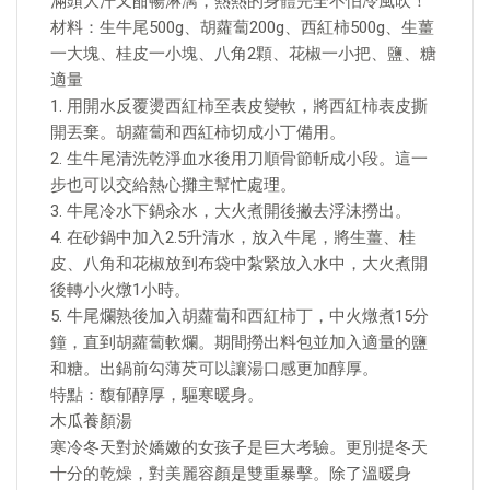
滿頭大汗又酣暢淋漓，熱熱的身體完全不怕冷風吹！
材料：生牛尾500g、胡蘿蔔200g、西紅柿500g、生薑
一大塊、桂皮一小塊、八角2顆、花椒一小把、鹽、糖
適量
1. 用開水反覆燙西紅柿至表皮變軟，將西紅柿表皮撕
開丟棄。胡蘿蔔和西紅柿切成小丁備用。
2. 生牛尾清洗乾淨血水後用刀順骨節斬成小段。這一
步也可以交給熱心攤主幫忙處理。
3. 牛尾冷水下鍋汆水，大火煮開後撇去浮沫撈出。
4. 在砂鍋中加入2.5升清水，放入牛尾，將生薑、桂
皮、八角和花椒放到布袋中紮緊放入水中，大火煮開
後轉小火燉1小時。
5. 牛尾爛熟後加入胡蘿蔔和西紅柿丁，中火燉煮15分
鐘，直到胡蘿蔔軟爛。期間撈出料包並加入適量的鹽
和糖。出鍋前勾薄芡可以讓湯口感更加醇厚。
特點：馥郁醇厚，驅寒暖身。
木瓜養顏湯
寒冷冬天對於嬌嫩的女孩子是巨大考驗。更別提冬天
十分的乾燥，對美麗容顏是雙重暴擊。除了溫暖身