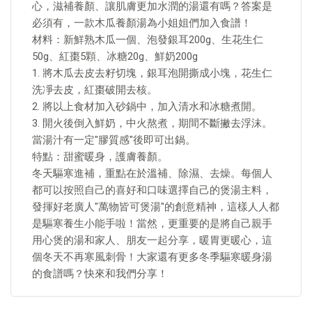
心，滋補養顏、讓肌膚更加水潤的湯還有嗎？答案是
必須有，一款木瓜養顏湯為小姐姐們加入食譜！
材料：新鮮熟木瓜一個、泡發銀耳200g、生花生仁
50g、紅棗5顆、冰糖20g、鮮奶200g
1. 將木瓜去皮去籽切塊，銀耳泡開撕成小塊，花生仁
洗凈去皮，紅棗破開去核。
2. 將以上食材加入砂鍋中，加入清水和冰糖煮開。
3. 開火後倒入鮮奶，中火熬煮，期間不斷撇去浮沫。
當湯汁有一定"膠質感"後即可出鍋。
特點：甜蜜暖身，護膚養顏。
冬天驅寒進補，重點在於溫補、除濕、去燥。每個人
都可以按照自己的喜好和口味選擇自己的煲湯主料，
發揮好老廣人"萬物皆可煲湯"的創意精神，這樣人人都
是驅寒養生小能手啦！當然，更重要的是將自己親手
用心煲的湯和家人、朋友一起分享，暖胃更暖心，這
個冬天不再寒風刺骨！大家還有更多冬季驅寒暖身湯
的食譜嗎？快來和我們分享！