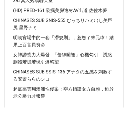
293真人秀場聊天室
(HD) PRED-161 發掘美腳逸材AV出道 佐佐木夢
CHINASES SUB SNIS-555 むっちりハミ出し美巨
尻 星野ナミ
明朝官場中的一套「潛規則」，惹怒了朱元璋！結
果上百官員喪命
女神誘惑力大爆發…「蕾絲睡裙」心機勾引 誘惑
胴體若隱若現引爆慾望
CHINASES SUB SSIS-136 アナタの五感を刺激す
る安齋ららのシコ
起底高雲翔澳洲性侵案：辯方指證女方自願，迫於
老公壓力才報警