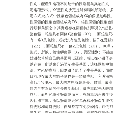
性別，能產生兩種不同配子的性別稱為異配性別。
定兩種形式，XY型性別決定是所有哺乳類動物、
定方式,此方式中性染色體組成為XX的個體是雌性、
性個體的性染色體組成為ZW、雄性個體的性染色
行類和鳥類之中.其實還存在兩種特別罕見的性別決
染色體，雌性具有兩條X染色體（XX），而雄性只
有一條X染色體，或者沒有性染色體，精子在受精
（ZZ），而雌性只有一條Z染色體（ZO）。XO和
形式。所以，雄性獅虎獸（XY，異配性別）不能
雄獅都希望自己的基因可以延續，所以在小獅子身
以存在，所以會分泌限制生長基因，這樣兩相中和
況。本來獅虎獸，因為獅子給予了生長基因，而雌
目前現存最大的貓科動物是一頭獅虎獸，它叫海格力士（H
高124.46厘米，最大的意思就是最長、最重、
體內含有過多的生長抑制基因，讓虎獅獸先天較弱
存活。而對於雌性獅虎獸而言，與雄獅結合誕生後
因佔據主導，所以獅虎獸更容易再和雄獅產生後代
獅虎獸和虎獅虎獸，自身都存在免疫缺陷，它們都
誕生在大部分時候都是一種折磨。這些雜交動物絕