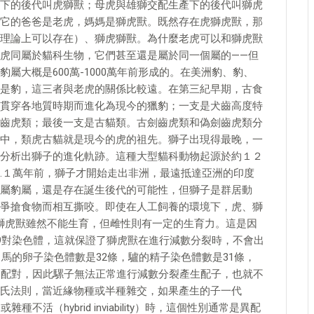
下的後代叫虎獅獸；母虎與雄獅交配生產下的後代叫獅虎
它的爸爸是老虎，媽媽是獅虎獸。既然存在虎獅虎獸，那
理論上可以存在）、獅虎獅獸。為什麼老虎可以和獅虎獸
虎同屬於貓科生物，它們甚至還是屬於同一個屬的——但
屬大概是600萬-1000萬年前形成的。在美洲豹、豹、
是豹，這三者與老虎的關係比較遠。在第三紀早期，古食
貫穿各地質時期而進化為現今的獵豹；一支是犬齒高度特
齒虎類；最後一支是古貓類。古劍齒虎類和偽劍齒虎類分
中，類虎古貓就是現今的虎的祖先。獅子出現得最晚，一
分析出獅子的進化軌跡。這種大型貓科動物起源於約１２
.１萬年前，獅子才開始走出非洲，最遠抵達亞洲的印度
屬豹屬，還是存在誕生後代的可能性，但獅子是群居動
爭搶食物而相互撕咬。即使在人工飼養的環境下，虎、獅
性獅虎獸雖然不能生育，但雌性則有一定的生育力。這是因
19對染色體，這就保證了獅虎獸在進行減數分裂時，不會出
，馬的卵子染色體數是32條，驢的精子染色體數是31條，
不配對，因此騾子無法正常進行減數分裂產生配子，也就不
氏法則，當近緣物種或半種雜交，如果產生的子一代
）或雜種不活（hybrid inviability）時，這個性別通常是異配