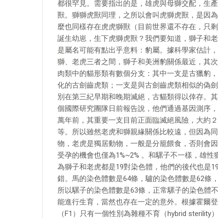
都很罕見。需要指出的是，雄虎與母獅交配，生產
獸。獅獅虎獸同理，之所以會叫虎獅虎獸，是因為
麼也同樣存在虎虎獅獸（目前世界還不存在，只剩
誕生幼崽，生下虎獅虎獸？我們要知道，獅子和老
是屬名可能有點出乎意料：豹屬。據科學家估計，豹
獅、老虎三者之間，獅子和美洲豹關係最近，其次
肉類中的貓形類有數個分支：其中一支是古獵豹，
化的古劍齒虎類；一支是與古劍齒虎類相似的偽劍
別在第三紀早期和晚期滅絕，古貓類得以倖存。其
個國際研究團隊日前報告說，他們通過基因測序，
萬年前，其重要一支目前正面臨滅絕風險，大約２
等。所以雖然老虎和獅親緣關係比較遠，但因為同
物，老虎是獨居動物，一般是分籠餵食，否則會因
受孕的機會也僅為1%~2% 。和騾子不一樣，雄
為獅子和老虎都是19對染色體，他們的後代也是
錯。馬的染色體數是64條，驢的染色體數是62條
所以騾子的染色體數是63條，正常騾子的染色體
能進行生育，當然也存在一定的意外。根據霍爾登
（F1）只有一個性別為雜種不育（hybrid sterility