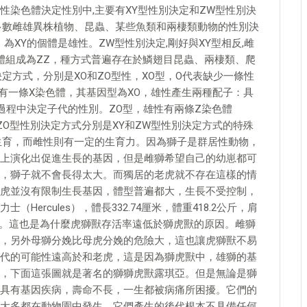
性染色體決定性別中,主要有XY型性別決定和ZW型性別決
多數雌雄異株植物、昆蟲、某些魚類和兩棲類動物的性別決
為XY的個體是雄性。ZW型性別決定,剛好與XY型相反,雌
體組成為ZZ，種方式普遍存在於鱗翅目昆蟲、兩棲類、爬
定方式，分別是XO和ZO型性，XO型，O代表缺少一條性
有一條X染色體，其基因型為XO，雄性產生兩種配子：具
過程中決定子代的性別。ZO型，雄性有兩條Z染色體
ZO型性別決定方式分別是XY和ZW型性別決定方式的特殊
生育，而雌性則有一定的生育力。因為獅子是群居性動物，
上演化出促進生長的基因，但是雌獅希望自己的幼崽都可
，獅子就不會長得太大。而獨居的老虎就不存在這樣的情
虎並沒有限制生長基因，體型普遍都大，生長不受控制，
ercules），體長332.74厘米，體重418.2公斤，肩
最高。這也是為什麼虎獅獸存活率遠低於獅虎獸的原因。雌獅
，另外母獅分娩比母虎分娩的危險大，這也讓虎獅獸不易
代的可能性遠高於和老虎，這是因為獅虎獸中，雄獅的基
，下面這張圖就是著名的獅獅虎獸露琪亞。但是無論是獅
具有基因疾病，壽命不長，一生都被病痛所困擾。它們的
大多都在動物園中發生，它們產生的後代根本不具備任何