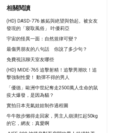
相關閱讀
(HD) DASD-776 嫉妬與絶望與勃起。被女友
發現的「寢取風俗」 叶優莉亞
宇宙的怪異一面：自然規律可變？
最傷男朋友的八句話 你說了多少句？
免費視訊聊天室友哪些
(HD) MIDE-765 追擊射精！追擊男潮吹！追
擊強制性愛！ 動彈不得的男人
「優德」歐洲中世紀奪走2500萬人生命的鼠
疫大爆發，是因為貓？
實拍日本充氣娃娃制作過程圖
牛牛散步懶得走回家，男主人崩潰扛起50kg
的它，網友：真愛啊