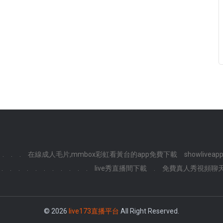
.
.
.
在線成人毛片,mmbox彩虹看黃台的app免費下載
showliveap
.
.
.
.
.
.
.
.
.
.
.
live秀直播間下載
.
免費真人秀視頻聊
© 2026
live173直播平台
All Right Reserved.