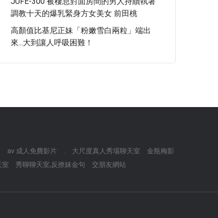
JUFE-300 被棲息對面房間的男人持續執著
調教十天的爆乳緊身方女美女 前田桃
高顏值比基尼正妹「粉嫩雪白兩粒」端出
來...大到讓人呼吸困難！
p
av 成人免費影片
.
大尺度真人秀場聊天室
金瓶梅影
天室
秀聊聊天室,反撩妺金句
交朋友網站