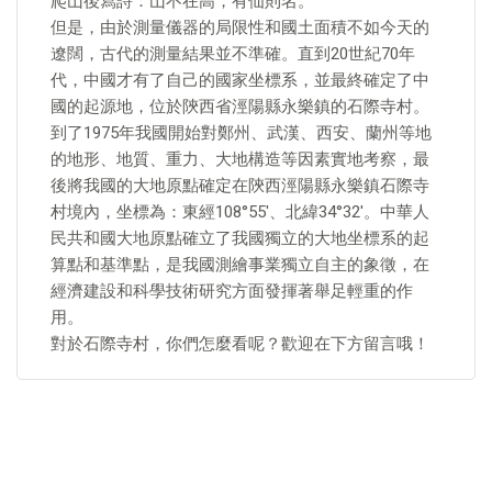
爬山後寫詩：山不在高，有仙則名。
但是，由於測量儀器的局限性和國土面積不如今天的
遼闊，古代的測量結果並不準確。直到20世紀70年
代，中國才有了自己的國家坐標系，並最終確定了中
國的起源地，位於陝西省涇陽縣永樂鎮的石際寺村。
到了1975年我國開始對鄭州、武漢、西安、蘭州等地
的地形、地質、重力、大地構造等因素實地考察，最
後將我國的大地原點確定在陝西涇陽縣永樂鎮石際寺
村境內，坐標為：東經108°55′、北緯34°32′。中華人
民共和國大地原點確立了我國獨立的大地坐標系的起
算點和基準點，是我國測繪事業獨立自主的象徵，在
經濟建設和科學技術研究方面發揮著舉足輕重的作
用。
對於石際寺村，你們怎麼看呢？歡迎在下方留言哦！