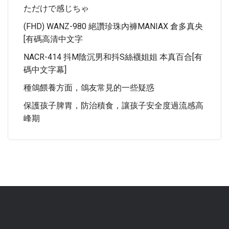
ただけで感じちゃ
(FHD) WANZ-980 絕讚珍珠內褲MANIAX 倉多真央
[有碼高清中文字
NACR-414 抖M陰沉男和抖S絲襪姐姐 本真百合[有
碼中文字幕]
種鴿餵養方面，鴿友常見的一些疑惑
保護孩子脾胃，防治積食，讓孩子安全度過流感高
峰期