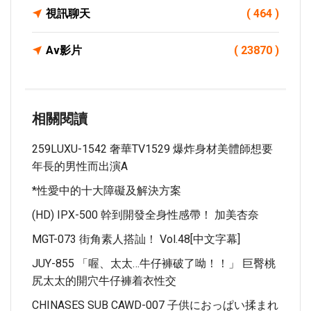
視訊聊天
( 464 )
Av影片
( 23870 )
相關閱讀
259LUXU-1542 奢華TV1529 爆炸身材美體師想要
年長的男性而出演A
*性愛中的十大障礙及解決方案
(HD) IPX-500 幹到開發全身性感帶！ 加美杏奈
MGT-073 街角素人搭訕！ Vol.48[中文字幕]
JUY-855 「喔、太太…牛仔褲破了呦！！」 巨臀桃
尻太太的開穴牛仔褲着衣性交
CHINASES SUB CAWD-007 子供におっぱい揉まれ