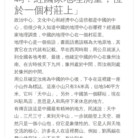
於一個村莊上」
政治中心、文化中心和經濟中心這些都是中國的中
心，但很少有人知道中國的地理中心在哪裡？經過國
家地理調查，中國的地理中心在一個村莊里。
地理中心是一個俗語，書面語應該稱為大地原地，其
實它在古代就有記載。早在西周時期，周公旦就派人
到全國各地考察。最後，他確定中國的中心在豫州汝
南。在古時候天下九州，豫州處於中間，而汝南則處
於豫州的中間。
周公旦確定汝南為中國的中心後，下令在這裡建一座
小山作為標誌。這座小山只有3.6米高，佔地540平方
米。它叫「天中山」。另外，中國第一個驛站，現在
叫駐馬店，意思是人和馬停下來休息的地方。
有傳言說這是中國最有精神的地方。民謠說：天中
山，三尺三寸，來到天中山，一步就能登上天空。雖
然只是一個小山包，但它是象徵性的。它是人與天地
交流的核心。許多名人在這裡爬山。例如，劉禹錫在