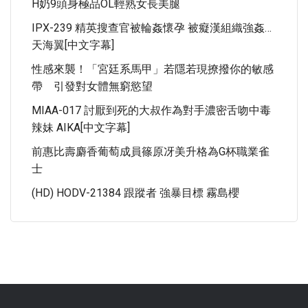
H奶9頭身極品OL輕熟女長美腿
IPX-239 精英搜查官被輪姦懷孕 被癡漢組織強姦…
天海翼[中文字幕]
性感來襲！「宮廷系馬甲」若隱若現撩撥你的敏感
帶 引發對女體無窮慾望
MIAA-017 討厭到死的大叔作為對手濃密舌吻中毒
辣妹 AIKA[中文字幕]
前惠比壽麝香葡萄成員篠原冴美升格為G杯職業雀
士
(HD) HODV-21384 跟蹤者 強暴目標 霧島櫻