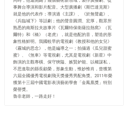
同時，他還開闢了幾個藝術新領域，製作廣播劇、從
事舞台導演和影片配音。大型廣播劇《斯巴達克斯》
就是他的代表作；導演過《主課》、《於無聲處》、
《兵臨城下》等話劇；他的聲音圓潤、宏厚，觀眾所
熟悉的南斯拉夫故事片《瓦爾特保衛薩拉熱窩》（瓦
爾特）和《橋》（老虎），就是他配的音，塑造的形
象性格鮮明。我國較早的電視劇《教授和他的女兒》
《霧城的思念》，他是編導之一；拍攝過《瓜兒甜蜜
蜜》、《煞車》等電視劇，尤其是電視劇《新星》中
飾演的主觀專橫、保守狹隘、嫉賢妒能、以權謀私，
不思進取的縣長顧榮，形象生動，惟妙惟肖，曾獲第
六屆全國優秀電視劇飛天獎優秀男配角獎。2011年榮
獲第十三屆中國電影表演藝術學會「金鳳凰獎」特別
榮譽獎。
魯非老師，一路走好！