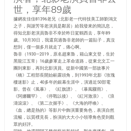
世，享年89歲
據網友佳佳81396老兄（北影老一代特技美工師劉鴻文
之子，與謝芳等老演員是鄰居）給我發來的簡訊息，
得知北影老演員魯非不幸於昨日駕鶴西去，享年89
歲。10月30日，我還寫過魯非老師的一篇貼子，真沒
想到，僅一個多月就走了，痛心啊。
魯非（1930—2019，原名趙東魯，籍山東文登，生於
黑龍江五常）16歲參軍走上革命道路，從東北文工一
團到東影，再到北影演員。從新中國第一部故事片
《橋》工程部長開始嶄露頭角，到1993年北影《玫瑰
樓迷影》止，40多年的銀幕生涯中，演過近50部電
影。曾在《風暴》、《紅旗譜》、《暴風驟雨》、
《阿娜爾罕》、《停戰以後》、《紅河激浪》、《浪
濤滾滾》、《第二次握手》、《大海的呼喚》、
《血，總是熱的》等影片中飾演重要角色，表演自然
流暢，以質樸見長，扮演的大大小小領導角色受到觀
眾的好評。