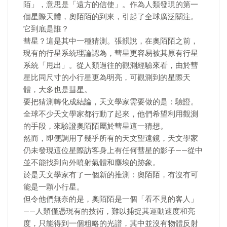
陌」，意思是「遠方的信使」。作為人類發現的第一
個星際天體，奧陌陌的到來，引起了全球廣泛關注。
它到底是誰？
彗星？這是其中一種猜測。張韻說，在奧陌陌之前，
現有的行星系統理論認為，彗星更容易被其原有行星
系統「甩出」。從人類過往的觀測經驗來看，由於彗
星比同尺寸的小行星更為明亮，可觀測到的星際天
體，大多也是彗星。
要把猜測轉化成結論，天文學家需要做的是：驗證。
全球不少天文學家都行動了起來，他們希望利用觀測
的手段，來驗證奧陌陌屬於彗星這一猜想。
然而，即便調用了幾乎所有的天文望遠鏡，天文學家
仍未發現這位星際訪客身上有任何彗星的影子——從中
並不能找到向外噴射氣體和塵埃的跡象。
於是天文學家有了一個新的推測：奧陌陌，有沒有可
能是一顆小行星。
但令他們無奈的是，奧陌陌是一個「看不見的客人」
——人類僅憑現有的技術，難以捕捉其運動速度和亮
度，只能得到一個粗略的光譜，其中並沒有物體反射