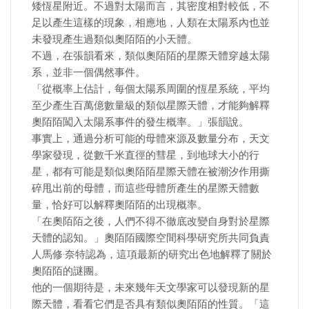
矮恆星附近。不過對太陽而言，其密度相對較低，不
足以產生這樣的現象，相應地，人類在太陽系內也並
未發現產生過類似奧陌陌的小天體。
不過，在張韻看來，類似奧陌陌的星際天體穿越太陽
系，並非一個偶然事件。
「從概率上估計，每個太陽系周圍的恆星系統，平均
至少產生百萬億數量級的類似星際天體，才能夠解釋
奧陌陌闖入太陽系事件的發生概率。」張韻說。
事實上，通過分析可能的母體來源及數量分布，天文
學家發現，從數千米直徑的彗星，到地球大小的行
星，都有可能是類似奧陌陌星際天體在被潮汐作用撕
碎甩出前的母體，而這些母體所產生的星際天體數
量，恰好可以解釋奧陌陌的出現概率。
「在奧陌陌之後，人們不得不徹底改變自身對於星際
天體的認知。」奧陌陌國際空間科學研究所共同負責
人馬修·奈特認為，這項最新的研究出色地解釋了關於
奧陌陌的謎團。
他的一個期待是，未來幾年天文學家可以發現新的星
際天體，看看它們是否具有類似奧陌陌的性質。「這