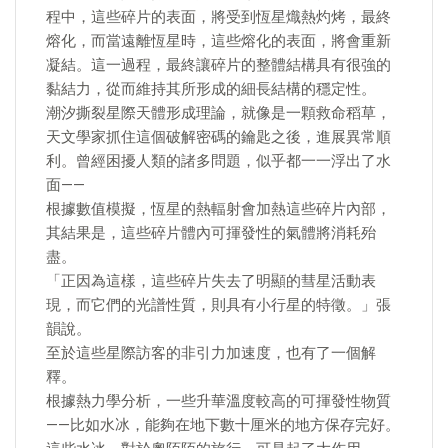
程中，這些碎片的表面，將受到恆星熾熱灼烤，最終
熔化，而當遠離恆星時，這些熔化的表面，將會重新
凝結。這一過程，最終讓碎片的整體結構具有很強的
黏結力，從而維持其所形成的細長結構的穩定性。
潮汐撕裂星際天體形成理論，就像是一顆救命稻草，
天文學家抓住這個破解密碼的鑰匙之後，進展異常順
利。曾經困擾人類的諸多問題，似乎都一一浮出了水
面——
根據數值模擬，恆星的熱輻射會加熱這些碎片內部，
其結果是，這些碎片體內可揮發性的氣體將消耗殆
盡。
「正因為這樣，這些碎片失去了明顯的彗星活動表
現，而它們的光譜性質，則具有小行星的特徵。」張
韻說。
至於這些星際訪客的非引力加速度，也有了一個解
釋。
根據熱力學分析，一些升華溫度較高的可揮發性物質
——比如水冰，能夠在地下數十厘米的地方保存完好。