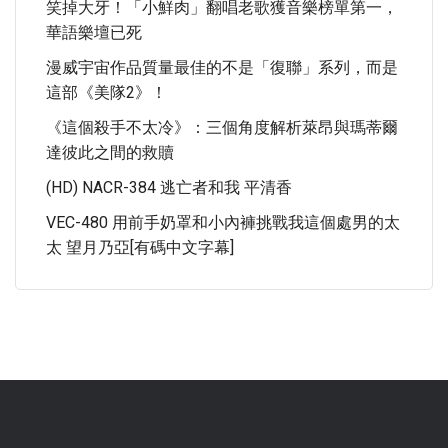
笑掉大牙！「小鮮肉」翻唱老歌獲音樂榜單第一，
華語樂壇已死
漫威宇宙作品質量最佳的不是「復聯」系列，而是
這部《美隊2》！
《這個殺手不太冷》：三個角度解析萊昂與瑪蒂爾
達彼此之間的救贖
(HD) NACR-384 逃亡者和我 平清香
VEC-480 用前手奶罩和小內褲挑戰我這個處男的太
太 望月乃亞[有碼中文字幕]