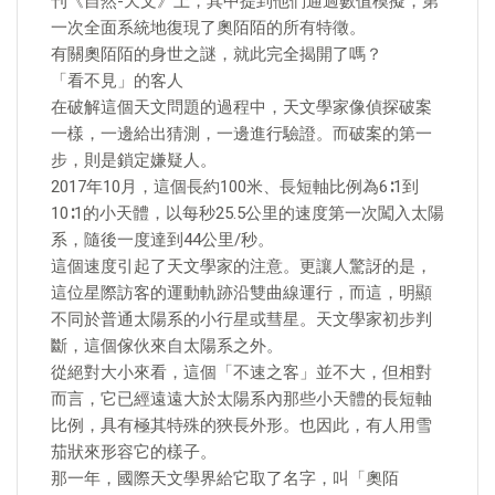
刊《自然-天文》上，其中提到他們通過數值模擬，第
一次全面系統地復現了奧陌陌的所有特徵。
有關奧陌陌的身世之謎，就此完全揭開了嗎？
「看不見」的客人
在破解這個天文問題的過程中，天文學家像偵探破案
一樣，一邊給出猜測，一邊進行驗證。而破案的第一
步，則是鎖定嫌疑人。
2017年10月，這個長約100米、長短軸比例為6∶1到
10∶1的小天體，以每秒25.5公里的速度第一次闖入太陽
系，隨後一度達到44公里/秒。
這個速度引起了天文學家的注意。更讓人驚訝的是，
這位星際訪客的運動軌跡沿雙曲線運行，而這，明顯
不同於普通太陽系的小行星或彗星。天文學家初步判
斷，這個傢伙來自太陽系之外。
從絕對大小來看，這個「不速之客」並不大，但相對
而言，它已經遠遠大於太陽系內那些小天體的長短軸
比例，具有極其特殊的狹長外形。也因此，有人用雪
茄狀來形容它的樣子。
那一年，國際天文學界給它取了名字，叫「奧陌