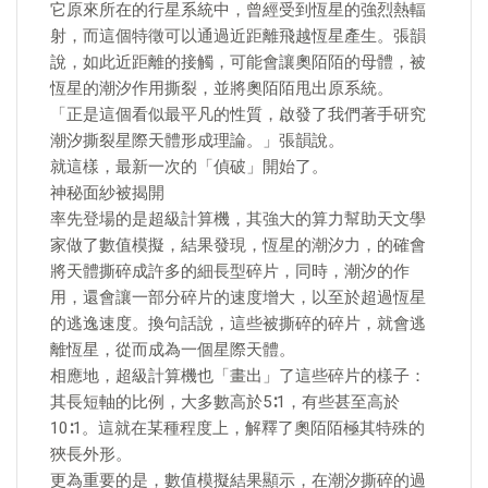
它原來所在的行星系統中，曾經受到恆星的強烈熱輻
射，而這個特徵可以通過近距離飛越恆星產生。張韻
說，如此近距離的接觸，可能會讓奧陌陌的母體，被
恆星的潮汐作用撕裂，並將奧陌陌甩出原系統。
「正是這個看似最平凡的性質，啟發了我們著手研究
潮汐撕裂星際天體形成理論。」張韻說。
就這樣，最新一次的「偵破」開始了。
神秘面紗被揭開
率先登場的是超級計算機，其強大的算力幫助天文學
家做了數值模擬，結果發現，恆星的潮汐力，的確會
將天體撕碎成許多的細長型碎片，同時，潮汐的作
用，還會讓一部分碎片的速度增大，以至於超過恆星
的逃逸速度。換句話說，這些被撕碎的碎片，就會逃
離恆星，從而成為一個星際天體。
相應地，超級計算機也「畫出」了這些碎片的樣子：
其長短軸的比例，大多數高於5∶1，有些甚至高於
10∶1。這就在某種程度上，解釋了奧陌陌極其特殊的
狹長外形。
更為重要的是，數值模擬結果顯示，在潮汐撕碎的過