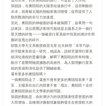
這些水冰，對於奧陌陌的旅行，可是起了大作用。
張韻說，在奧陌陌的太陽系短途旅行中，這些剩餘的
水冰，就會被太陽的熱輻射激活噴發，從而提供了人
類所觀測到的非引力加速度。
至此，奧陌陌的神秘面紗基本被揭開了，如果用一句
話來說，這位星際訪客很可能就是太陽系之外一個行
星天體的碎塊——一個被原行星系統中恆星的潮汐作用
撕碎並甩出的碎片。
耶魯大學天文系教授格雷戈里·拉夫林用「非常巧妙」
的字眼來形容這一研究，他認為，該研究運用行星系
統演化過程的普遍現象，解釋了奧陌陌的所有特徵，
顯示了星際間物質擴散的高效性，為人類理解行星系
統的形成和演化提供了關鍵線索。
還有更多的奧陌陌嗎？
一個奧陌陌走了，還會不會有更多的奧陌陌前來？甚
至，太陽系在自己內部會不會「甩出」奧陌陌？這些
是奧陌陌留給天文學家的新問題。
張韻的觀點是，由於潮汐力的強度隨著恆星密度的增
大而增強，這種潮汐撕裂現象能夠發生在密度較大的