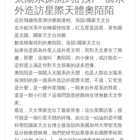
外造訪星際天體奧陌陌
近距飛越恆星潮汐撕裂過程。張韻/國家天文台
迄今銀河系中自轉最快恆星，紅五星是該星，黃色圓
是太陽。國家天文台供圖
數值模擬得到的奧陌陌。張韻/國家天文台
如果你是因為外星人或外星文明，而對天文產生了興
趣，那麼，這個叫「奧陌陌」的小傢伙，或許能在一
定程度上滿足你對天文探索的諸多想像。
奧陌陌是一個闖入太陽系的天體，也是人類在太陽系
探測到的第一個系外造訪的星際天體。不過，它究竟
是什麼，是一艘外星飛船，一顆來自外星系的彗星，
還是一顆小行星？這個問題曾經難倒全球無數天文學
家。
最近，天文學家交出了最新答卷：這位星際訪客，很
可能是一個行星天體的碎塊。給出這一結論的是中國
科學院國家天文台博士後張韻與美國加州大學聖克魯
茲分校教授林潮，他們把研究結果發表在國際學術期