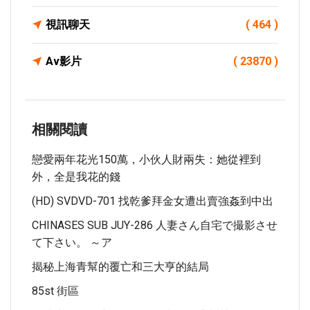
視訊聊天
( 464 )
Av影片
( 23870 )
相關閱讀
戀愛兩年花光150萬，小伙人財兩失：她從裡到
外，全是我花的錢
(HD) SVDVD-701 找乾爹拜金女遭出賣強姦到中出
CHINASES SUB JUY-286 人妻さん自宅で撮影させ
て下さい。 ～ア
揭秘上海青幫的覆亡和三大亨的結局
85st 街區