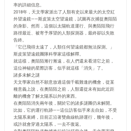
率的詳細信息。
2018年，天文學家派出了人類有史以來最大的太空紅
外望遠鏡——斯皮策太空望遠鏡，試圖再次捕捉奧陌陌
的身影。然而，這個以太陽軌道運行、與奧陌陌飛行
路徑最近、被寄予厚望的人類探測器，最終卻以失敗
告終。
「它已飛得太遠了，人類任何望遠鏡都無法探測。」
斯皮策望遠鏡團隊科學家這樣解釋。
就這樣，奧陌陌漸行漸遠，在人們還未看清它之前，
這位神秘的星際訪客，似乎就這樣「消失」了。
諸多未解之謎
天文學家自然不願意放過這個千載難逢的機會，從某
種意義上說，在奧陌陌之前，人類還從未有如此近距
離的機會了解太陽系以外的東西。
在奧陌陌消失兩年後，關於它的諸多謎團仍未解開。
比如，它的運行軌跡——這位訪客似乎來去自如，不受
太陽系束縛，目前正沿著雙曲線軌跡運行，幾年後，
或許就會穿過太陽系，一去不復返。