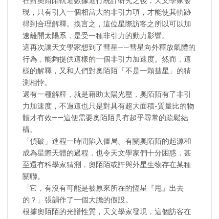
在對奧陌陌軌道數據進行統計研究之後，天文學家發
現，只有引入一個相當大的非引力項，才能使其軌跡
得到合理解釋。換言之，這位星際訪客之所以可以加
速離開太陽系，是受一種非引力的動力影響。
這再次讓天文學家想到了彗星——彗星向外釋放氣體的
行為，能夠提供這樣的一個非引力加速度。然而，這
樣的解釋，又和人們對奧陌陌「不是一顆彗星」的猜
測相悖。
還有一種解釋，就是藉助太陽光壓，奧陌陌有了非引
力加速度，不過這也只是對具有超大面積-質量比的物
體才有效——這便需要奧陌陌具有超乎尋常的疏鬆結
構。
「偵破」進程一時間陷入僵局。有關奧陌陌的起源和
成為星際天體的過程，也令天文學家們十分困惑，甚
至還有科學家猜測，奧陌陌或許與外星生物存在某種
關聯。
「它，有沒有可能是被原來所在的恆星『甩』出去
的？」張韻作了一個大膽的假設。
根據奧陌陌的光譜性質，天文學家發現，這個訪客在