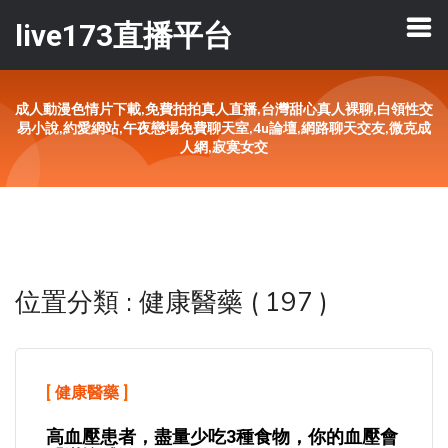
live173直播平台
成人動漫色情片下載,免費拍拍真人直播,台灣甜心真人裸聊,白領性交
易小說,約愛網站,午夜戀場免費聊天室,4u論壇,網路聊天交友,微克成
人網,寂寞女交
位置分類 : 健康醫藥 ( 197 )
[
健康醫藥
]
高血壓患者，盡量少吃3種食物，你的血壓會