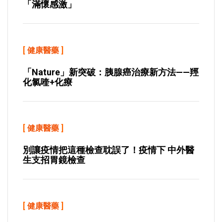
「滿懷感激」
[
健康醫藥
]
「Nature」新突破：胰腺癌治療新方法——羥
化氯喹+化療
[
健康醫藥
]
別讓疫情把這種檢查耽誤了！疫情下 中外醫
生支招胃鏡檢查
[
健康醫藥
]